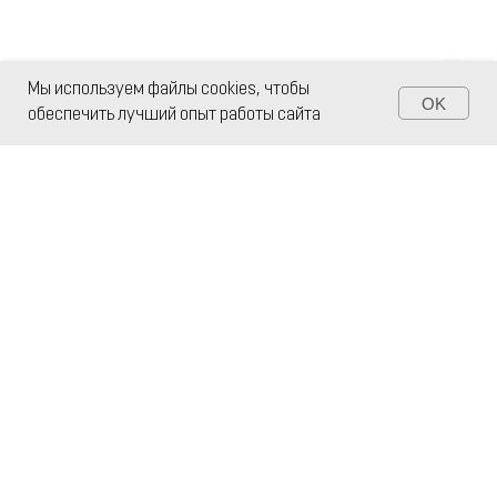
Мы используем файлы cookies, чтобы
OK
обеспечить лучший опыт работы сайта
Лицензия на образовательную деятельность №
20156
КОНТАКТЫ
Тел: 8 982 700-69-08
E-mail: info@profacademy98.ru
г. Екатеринбург, Проспект Ленина д.38 «А»
кабинет № 316