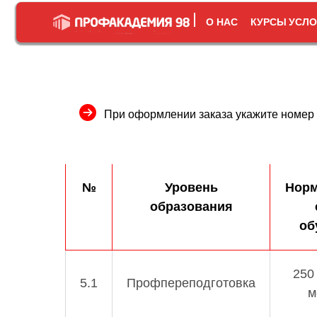
О НАС
КУРСЫ
УСЛО
При оформлении заказа укажите номер к
№
Уровень
Нор
образования
об
250
5.1
Профпереподготовка
м